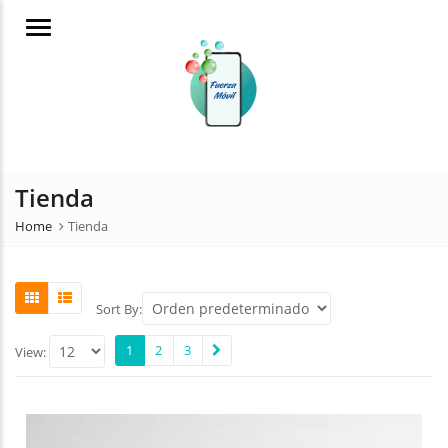
Menu
Tienda
Home
Tienda
Sort By:
1
2
3
View: