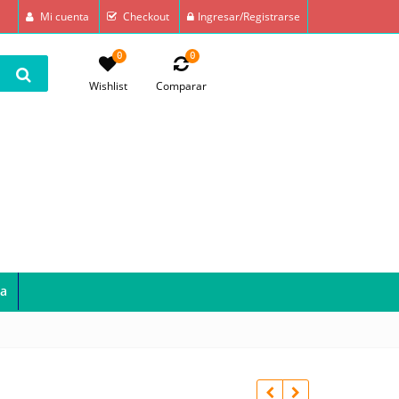
Mi cuenta
Checkout
Ingresar/Registrarse
0
0
Wishlist
Comparar
a